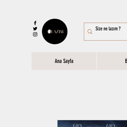
Ana Sayfa
B