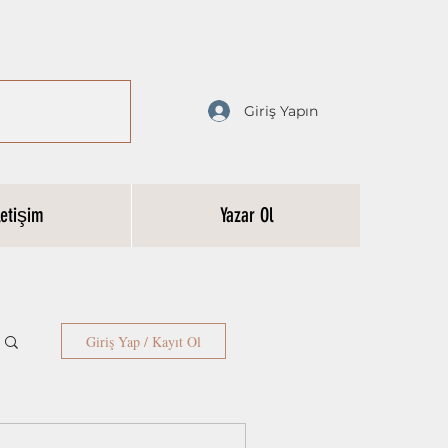
Giriş Yapın
letişim
Yazar Ol
Giriş Yap / Kayıt Ol