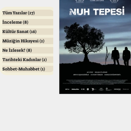
Tüm Yazılar
(27)
27 yazı
İnceleme
(8)
8 yazı
Kültür Sanat
(16)
16 yazı
Müziğin Hikayesi
(2)
2 yazı
Ne İzlesek?
(8)
8 yazı
Tarihteki Kadınlar
(2)
2 yazı
Sohbet-Muhabbet
(1)
1 yazı