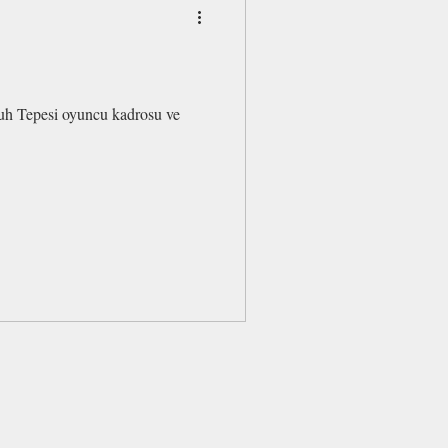
Nuh Tepesi oyuncu kadrosu ve